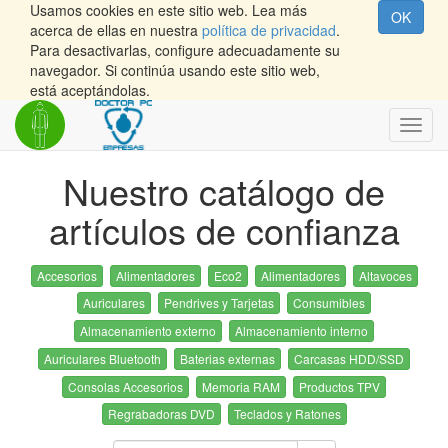
Usamos cookies en este sitio web. Lea más
OK
acerca de ellas en nuestra
política de privacidad
.
Para desactivarlas, configure adecuadamente su
navegador. Si continúa usando este sitio web,
está aceptándolas.
Inter
naveg
Nuestro catálogo de
artículos de confianza
Accesorios
Alimentadores
Eco2
Alimentadores
Altavoces
Auriculares
Pendrives y Tarjetas
Consumibles
Almacenamiento externo
Almacenamiento interno
Auriculares Bluetooth
Baterias externas
Carcasas HDD/SSD
Consolas Accesorios
Memoria RAM
Productos TPV
Regrabadoras DVD
Teclados y Ratones